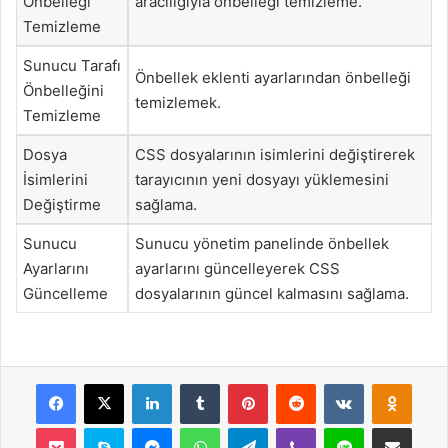
Önbelleği
aracılığıyla önbelleği temizleme.
Temizleme
Sunucu Tarafı
Önbellek eklenti ayarlarından önbelleği
Önbelleğini
temizlemek.
Temizleme
Dosya
CSS dosyalarının isimlerini değiştirerek
İsimlerini
tarayıcının yeni dosyayı yüklemesini
Değiştirme
sağlama.
Sunucu
Sunucu yönetim panelinde önbellek
Ayarlarını
ayarlarını güncelleyerek CSS
Güncelleme
dosyalarının güncel kalmasını sağlama.
Facebook
X
LinkedIn
Tumblr
Pinterest
Reddit
VKontakte
Odnok
Pocket
Skype
Messenger
WhatsApp
Telegram
Viber
Line
E-Posta ile payla