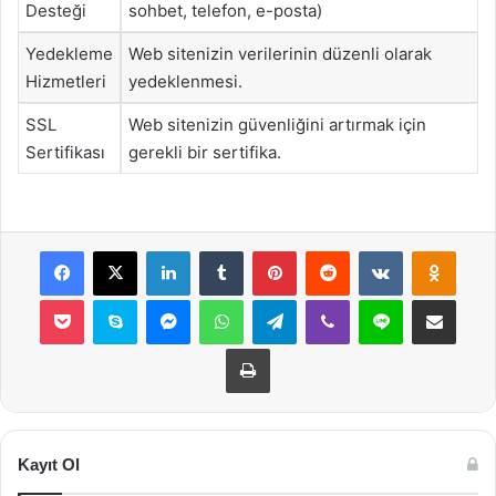
Desteği
sohbet, telefon, e-posta)
Yedekleme
Web sitenizin verilerinin düzenli olarak
Hizmetleri
yedeklenmesi.
SSL
Web sitenizin güvenliğini artırmak için
Sertifikası
gerekli bir sertifika.
Facebook
X
LinkedIn
Tumblr
Pinterest
Reddit
VKontakte
Odnok
Pocket
Skype
Messenger
WhatsApp
Telegram
Viber
Line
E-Posta ile payla
Yazdır
Kayıt Ol