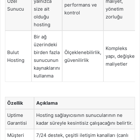
Özel
yalnızca
maliyet,
performans ve
Sunucu
size ait
yönetim
kontrol
olduğu
zorluğu
hosting
Bir ağ
üzerindeki
Kompleks
Bulut
birden fazla
Ölçeklenebilirlik,
yapı, değişken
Hosting
sunucunun
güvenilirlik
maliyetler
kaynaklarını
kullanma
Özellik
Açıklama
Uptime
Hosting sağlayıcısının sunucularının ne
Garantisi
kadar süreyle kesintisiz çalışacağını belirtir.
Müşteri
7/24 destek, çeşitli iletişim kanalları (canlı