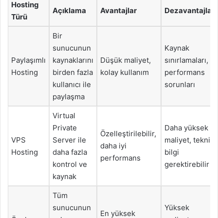
Hosting
Açıklama
Avantajlar
Dezavantajlar
Türü
Bir
sunucunun
Kaynak
Paylaşımlı
kaynaklarını
Düşük maliyet,
sınırlamaları,
Hosting
birden fazla
kolay kullanım
performans
kullanıcı ile
sorunları
paylaşma
Virtual
Private
Daha yüksek
Özelleştirilebilir,
VPS
Server ile
maliyet, teknik
daha iyi
Hosting
daha fazla
bilgi
performans
kontrol ve
gerektirebilir
kaynak
Tüm
sunucunun
Yüksek
En yüksek