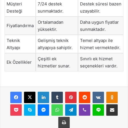
Müşteri
7/24 destek
Destek süresi bazen
Desteği
sunmaktadır.
uzayabilir.
Ortalamadan
Daha uygun fiyatlar
Fiyatlandırma
yüksektir.
sunmaktadır.
Teknik
Gelişmiş teknik
Temel altyapı ile
Altyapı
altyapıya sahiptir.
hizmet vermektedir.
Çeşitli ek
Sınırlı ek hizmet
Ek Özellikler
hizmetler sunar.
seçenekleri vardır.
Facebook
X
LinkedIn
Tumblr
Pinterest
Reddit
VKontakte
Odnok
Pocket
Skype
Messenger
WhatsApp
Telegram
Viber
Line
E-Posta ile payla
Yazdır