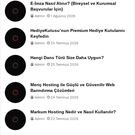
E-İmza Nasıl Alınır? (Bireysel ve Kurumsal
Başvurular İçin)
Admin
1 Ağustos 2026
HediyeKutusu’nun Premium Hediye Kutularını
Keşfedin
Admin
25 Temmuz 2026
Hangi Dans Türü Size Daha Uygun?
Admin
25 Temmuz 2026
Meriç Hosting ile Güçlü ve Güvenilir Web
Barındırma Çözümleri
Admin
24 Temmuz 2026
Markum Hosting Nedir ve Nasıl Kullanılır?
Admin
23 Temmuz 2026