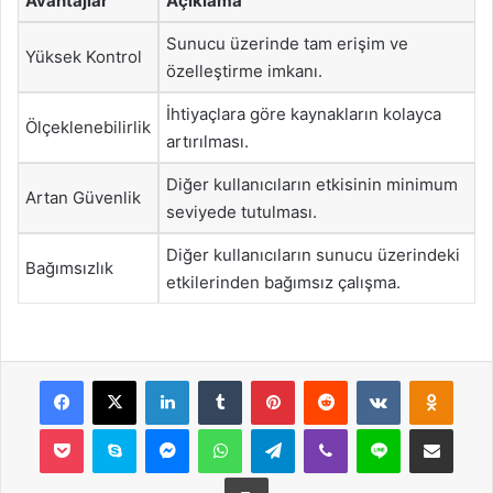
Avantajlar
Açıklama
Sunucu üzerinde tam erişim ve
Yüksek Kontrol
özelleştirme imkanı.
İhtiyaçlara göre kaynakların kolayca
Ölçeklenebilirlik
artırılması.
Diğer kullanıcıların etkisinin minimum
Artan Güvenlik
seviyede tutulması.
Diğer kullanıcıların sunucu üzerindeki
Bağımsızlık
etkilerinden bağımsız çalışma.
Facebook
X
LinkedIn
Tumblr
Pinterest
Reddit
VKontakte
Odnok
Pocket
Skype
Messenger
WhatsApp
Telegram
Viber
Line
E-Posta ile payla
Yazdır