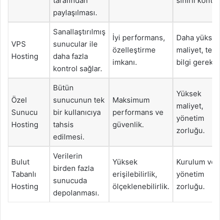
tarafından
sınırlı kontro
paylaşılması.
Sanallaştırılmış
İyi performans,
Daha yükse
VPS
sunucular ile
özelleştirme
maliyet, tekn
Hosting
daha fazla
imkanı.
bilgi gerektir
kontrol sağlar.
Bütün
Yüksek
Özel
sunucunun tek
Maksimum
maliyet,
Sunucu
bir kullanıcıya
performans ve
yönetim
Hosting
tahsis
güvenlik.
zorluğu.
edilmesi.
Verilerin
Bulut
Yüksek
Kurulum ve
birden fazla
Tabanlı
erişilebilirlik,
yönetim
sunucuda
Hosting
ölçeklenebilirlik.
zorluğu.
depolanması.