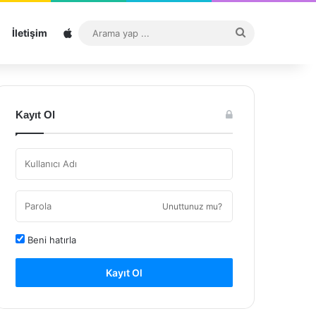
Sitemap
Arama
İletişim
yap
...
Kayıt Ol
Unuttunuz mu?
Beni hatırla
Kayıt Ol