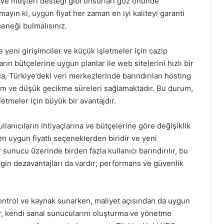
zı ve müşteri desteği gibi unsurları göz önünde
ayın ki, uygun fiyat her zaman en iyi kaliteyi garanti
eneği bulmalısınız.
le yeni girişimciler ve küçük işletmeler için cazip
rın bütçelerine uygun planlar ile web sitelerini hızlı bir
ca, Türkiye’deki veri merkezlerinde barındırılan hosting
erişim ve düşük gecikme süreleri sağlamaktadır. Bu durum,
letmeler için büyük bir avantajdır.
llanıcıların ihtiyaçlarına ve bütçelerine göre değişiklik
en uygun fiyatlı seçeneklerden biridir ve yeni
r sunucu üzerinde birden fazla kullanıcı barındırılır, bu
ngin dezavantajları da vardır; performans ve güvenlik
ontrol ve kaynak sunarken, maliyet açısından da uygun
lar, kendi sanal sunucularını oluşturma ve yönetme