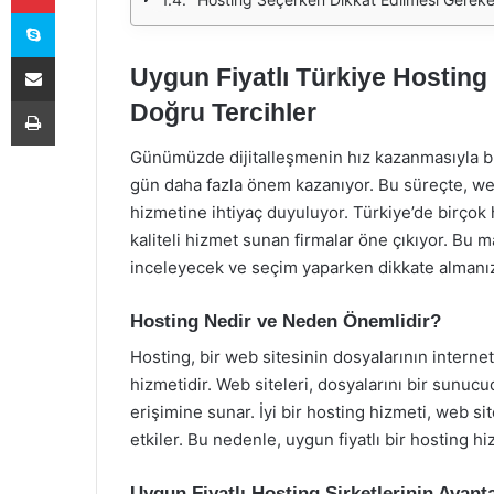
Skype
E-Posta ile paylaş
Uygun Fiyatlı Türkiye Hosting 
Yazdır
Doğru Tercihler
Günümüzde dijitalleşmenin hız kazanmasıyla bir
gün daha fazla önem kazanıyor. Bu süreçte, web 
hizmetine ihtiyaç duyuluyor. Türkiye’de birçok 
kaliteli hizmet sunan firmalar öne çıkıyor. Bu m
inceleyecek ve seçim yaparken dikkate almanız
Hosting Nedir ve Neden Önemlidir?
Hosting, bir web sitesinin dosyalarının internet
hizmetidir. Web siteleri, dosyalarını bir sunuc
erişimine sunar. İyi bir hosting hizmeti, web sit
etkiler. Bu nedenle, uygun fiyatlı bir hosting h
Uygun Fiyatlı Hosting Şirketlerinin Avanta