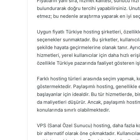
Fiyatların yanı sıra, hizmet kalitesi, sunucu hı
bulundurarak doğru tercihi yapabilirsiniz. Unutm
etmez; bu nedenle araştırma yaparak en iyi seç
Uygun fiyatlı Türkiye hosting şirketleri, özellik
seçenekler sunmaktadır. Bu şirketler, kullanıcıla
şekilde hayata geçirmelerine olanak tanır. Ayrı
hizmetleri, yerel kullanıcılar için daha hızlı 
özellikle Türkiye pazarında faaliyet gösteren iş
Farklı hosting türleri arasında seçim yapmak, ku
göstermektedir. Paylaşımlı hosting, genellikle 
başlayanlar için idealdir. Bu tür hizmetlerde, bi
da maliyetleri düşürür. Ancak, paylaşımlı hosti
konularında sınırlı olabilmektedir.
VPS (Sanal Özel Sunucu) hosting, daha fazla k
bir alternatif olarak öne çıkmaktadır. Kullanıcı