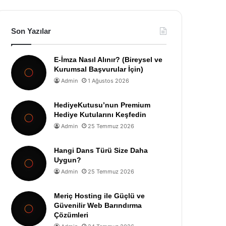
Son Yazılar
E-İmza Nasıl Alınır? (Bireysel ve
Kurumsal Başvurular İçin)
Admin
1 Ağustos 2026
HediyeKutusu’nun Premium
Hediye Kutularını Keşfedin
Admin
25 Temmuz 2026
Hangi Dans Türü Size Daha
Uygun?
Admin
25 Temmuz 2026
Meriç Hosting ile Güçlü ve
Güvenilir Web Barındırma
Çözümleri