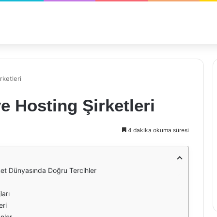
rketleri
e Hosting Şirketleri
4 dakika okuma süresi
rnet Dünyasında Doğru Tercihler
ları
eri
nler