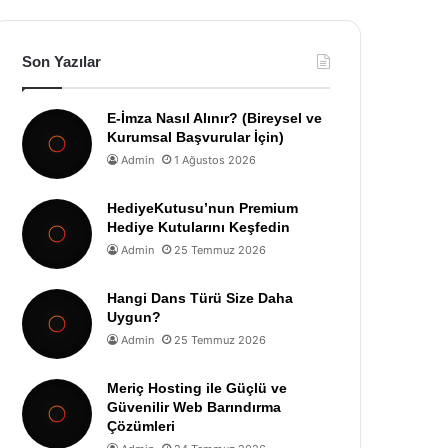
Son Yazılar
E-İmza Nasıl Alınır? (Bireysel ve
Kurumsal Başvurular İçin)
Admin
1 Ağustos 2026
HediyeKutusu’nun Premium
Hediye Kutularını Keşfedin
Admin
25 Temmuz 2026
Hangi Dans Türü Size Daha
Uygun?
Admin
25 Temmuz 2026
Meriç Hosting ile Güçlü ve
Güvenilir Web Barındırma
Çözümleri