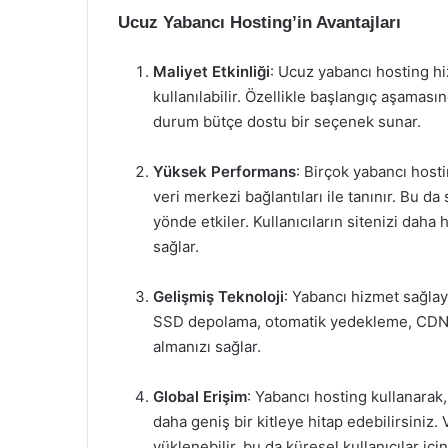
Ucuz Yabancı Hosting’in Avantajları
Maliyet Etkinliği
: Ucuz yabancı hosting hiz
kullanılabilir. Özellikle başlangıç aşaması
durum bütçe dostu bir seçenek sunar.
Yüksek Performans
: Birçok yabancı host
veri merkezi bağlantıları ile tanınır. Bu da
yönde etkiler. Kullanıcıların sitenizi daha
sağlar.
Gelişmiş Teknoloji
: Yabancı hizmet sağlayı
SSD depolama, otomatik yedekleme, CDN en
almanızı sağlar.
Global Erişim
: Yabancı hosting kullanarak,
daha geniş bir kitleye hitap edebilirsiniz. V
yüklenebilir, bu da küresel kullanıcılar için