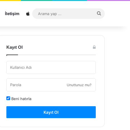
Sitemap
Arama
İletişim
yap
...
Kayıt Ol
Unuttunuz mu?
Beni hatırla
Kayıt Ol