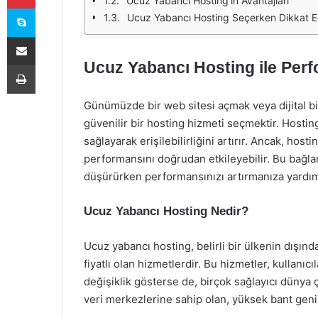
Ucuz Yabancı Hosting'in Avantajları
Skype
Ucuz Yabancı Hosting Seçerken Dikkat E
E-Posta ile paylaş
Ucuz Yabancı Hosting ile Perfo
Yazdır
Günümüzde bir web sitesi açmak veya dijital bir
güvenilir bir hosting hizmeti seçmektir. Hosting
sağlayarak erişilebilirliğini artırır. Ancak, host
performansını doğrudan etkileyebilir. Bu bağla
düşürürken performansınızı artırmanıza yardımc
Ucuz Yabancı Hosting Nedir?
Ucuz yabancı hosting, belirli bir ülkenin dışınd
fiyatlı olan hizmetlerdir. Bu hizmetler, kullanı
değişiklik gösterse de, birçok sağlayıcı dünya 
veri merkezlerine sahip olan, yüksek bant geniş