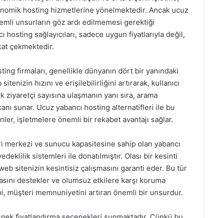
nomik hosting hizmetlerine yönelmektedir. Ancak ucuz
emli unsurların göz ardı edilmemesi gerektiği
 hosting sağlayıcıları, sadece uygun fiyatlarıyla değil,
kat çekmektedir.
ting firmaları, genellikle dünyanın dört bir yanındaki
nizin hızını ve erişilebilirliğini artırarak, kullanıcı
sek ziyaretçi sayısına ulaşmanın yanı sıra, arama
anı sunar. Ucuz yabancı hosting alternatifleri ile bu
er, işletmelere önemli bir rekabet avantajı sağlar.
eri merkezi ve sunucu kapasitesine sahip olan yabancı
deklilik sistemleri ile donatılmıştır. Olası bir kesinti
 sitenizin kesintisiz çalışmasını garanti eder. Bu tür
amasını destekler ve olumsuz etkilere karşı koruma
emi, müşteri memnuniyetini artıran önemli bir unsurdur.
esnek fiyatlandırma seçenekleri sunmaktadır. Çünkü bu