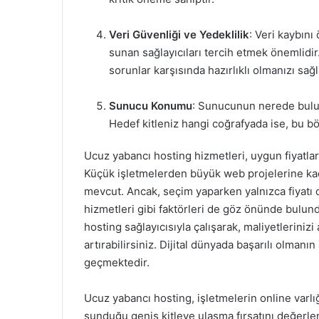
Veri Güvenliği ve Yedeklilik
: Veri kaybın
sunan sağlayıcıları tercih etmek önemlidir.
sorunlar karşısında hazırlıklı olmanızı sağl
Sunucu Konumu
: Sunucunun nerede bulun
Hedef kitleniz hangi coğrafyada ise, bu bö
Ucuz yabancı hosting hizmetleri, uygun fiyatla
Küçük işletmelerden büyük web projelerine kada
mevcut. Ancak, seçim yaparken yalnızca fiyatı 
hizmetleri gibi faktörleri de göz önünde bulund
hosting sağlayıcısıyla çalışarak, maliyetlerinizi
artırabilirsiniz. Dijital dünyada başarılı olmanı
geçmektedir.
Ucuz yabancı hosting, işletmelerin online varlı
sunduğu geniş kitleye ulaşma fırsatını değerle