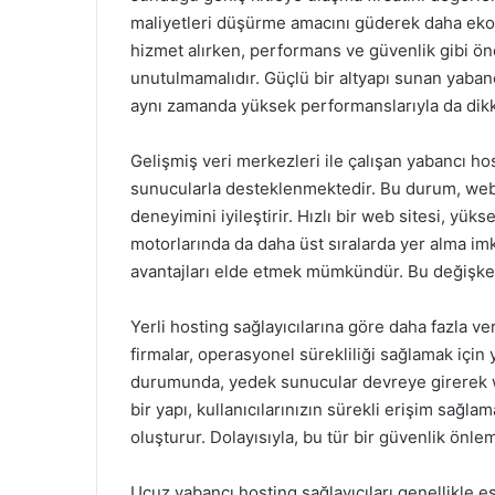
maliyetleri düşürme amacını güderek daha eko
hizmet alırken, performans ve güvenlik gibi ön
unutulmamalıdır. Güçlü bir altyapı sunan yabancı
aynı zamanda yüksek performanslarıyla da dik
Gelişmiş veri merkezleri ile çalışan yabancı hos
sunucularla desteklenmektedir. Bu durum, web site
deneyimini iyileştirir. Hızlı bir web sitesi, yük
motorlarında da daha üst sıralarda yer alma imk
avantajları elde etmek mümkündür. Bu değişkenl
Yerli hosting sağlayıcılarına göre daha fazla v
firmalar, operasyonel sürekliliği sağlamak için ye
durumunda, yedek sunucular devreye girerek web
bir yapı, kullanıcılarınızın sürekli erişim sağl
oluşturur. Dolayısıyla, bu tür bir güvenlik önl
Ucuz yabancı hosting sağlayıcıları genellikle 