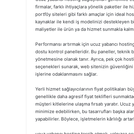
firmalar, farklı ihtiyaçlara yönelik paketler ile h
portföy siteleri gibi farklı amaçlar için ideal 
kaynaklar ile kendi iş modelinizi destekleyen b
maliyetler ile ürün ya da hizmet sunmakla kalm
Performansı artırmak için ucuz yabancı hosting 
dostu kontrol panelleridir. Bu paneller, teknik bi
yönetmesine olanak tanır. Ayrıca, pek çok hos
seçenekleri sunarak, web sitenizin güvenliğini d
işlerine odaklanmasını sağlar.
Yerli hizmet sağlayıcılarının fiyat politikaları
genellikle daha agresif fiyat teklifleri sunmakt
müşteri kitlelerine ulaşma fırsatı yaratır. Ucuz 
minimize edebilirken, bu tasarrufları başka al
yapabilirler. Böylece, işletmelerin kârlılığı art
ucuz yabancı hosting tercih etmek, yalnızca esne