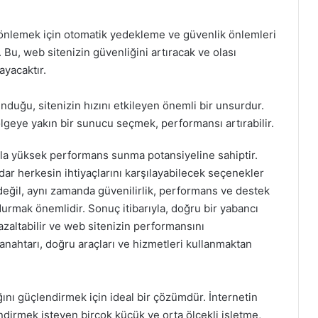
ı önlemek için otomatik yedekleme ve güvenlik önlemleri
 Bu, web sitenizin güvenliğini artıracak ve olası
ayacaktır.
duğu, sitenizin hızını etkileyen önemli bir unsurdur.
lgeye yakın bir sunucu seçmek, performansı artırabilir.
rla yüksek performans sunma potansiyeline sahiptir.
r herkesin ihtiyaçlarını karşılayabilecek seçenekler
değil, aynı zamanda güvenilirlik, performans ve destek
urmak önemlidir. Sonuç itibarıyla, doğru bir yabancı
 azaltabilir ve web sitenizin performansını
n anahtarı, doğru araçları ve hizmetleri kullanmaktan
ğını güçlendirmek için ideal bir çözümdür. İnternetin
ndirmek isteyen birçok küçük ve orta ölçekli işletme,