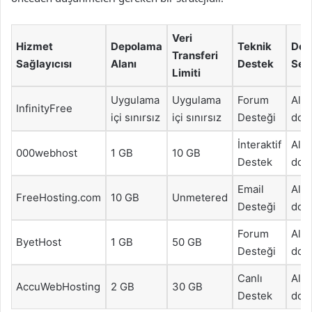
Veri
Hizmet
Depolama
Teknik
Dom
Transferi
Sağlayıcısı
Alanı
Destek
Seç
Limiti
Uygulama
Uygulama
Forum
Alt
InfinityFree
içi sınırsız
içi sınırsız
Desteği
dom
İnteraktif
Alt
000webhost
1 GB
10 GB
Destek
dom
Email
Alt
FreeHosting.com
10 GB
Unmetered
Desteği
dom
Forum
Alt
ByetHost
1 GB
50 GB
Desteği
dom
Canlı
Alt
AccuWebHosting
2 GB
30 GB
Destek
dom