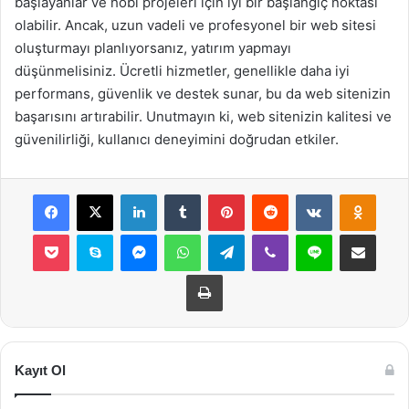
başlayanlar ve hobi projeleri için iyi bir başlangıç noktası
olabilir. Ancak, uzun vadeli ve profesyonel bir web sitesi
oluşturmayı planlıyorsanız, yatırım yapmayı
düşünmelisiniz. Ücretli hizmetler, genellikle daha iyi
performans, güvenlik ve destek sunar, bu da web sitenizin
başarısını artırabilir. Unutmayın ki, web sitenizin kalitesi ve
güvenilirliği, kullanıcı deneyimini doğrudan etkiler.
Facebook
X
LinkedIn
Tumblr
Pinterest
Reddit
VKontakte
Odnok
Pocket
Skype
Messenger
WhatsApp
Telegram
Viber
Line
E-Posta ile payla
Yazdır
Kayıt Ol