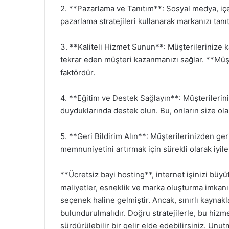
2. **Pazarlama ve Tanıtım**: Sosyal medya, içeri
pazarlama stratejileri kullanarak markanızı tanıt
3. **Kaliteli Hizmet Sunun**: Müşterilerinize k
tekrar eden müşteri kazanmanızı sağlar. **Müşte
faktördür.
4. **Eğitim ve Destek Sağlayın**: Müşterilerini
duyduklarında destek olun. Bu, onların size olan
5. **Geri Bildirim Alın**: Müşterilerinizden geri
memnuniyetini artırmak için sürekli olarak iyile
**Ücretsiz bayi hosting**, internet işinizi bü
maliyetler, esneklik ve marka oluşturma imkanı gi
seçenek haline gelmiştir. Ancak, sınırlı kaynak
bulundurulmalıdır. Doğru stratejilerle, bu hizmet
sürdürülebilir bir gelir elde edebilirsiniz. U