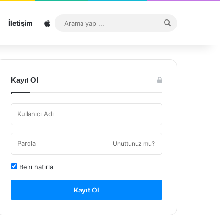
Sitemap
Arama
İletişim
yap
...
Kayıt Ol
Unuttunuz mu?
Beni hatırla
Kayıt Ol