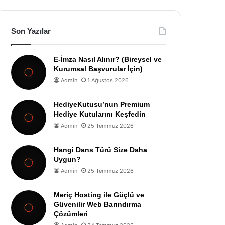
Son Yazılar
E-İmza Nasıl Alınır? (Bireysel ve
Kurumsal Başvurular İçin)
Admin
1 Ağustos 2026
HediyeKutusu’nun Premium
Hediye Kutularını Keşfedin
Admin
25 Temmuz 2026
Hangi Dans Türü Size Daha
Uygun?
Admin
25 Temmuz 2026
Meriç Hosting ile Güçlü ve
Güvenilir Web Barındırma
Çözümleri