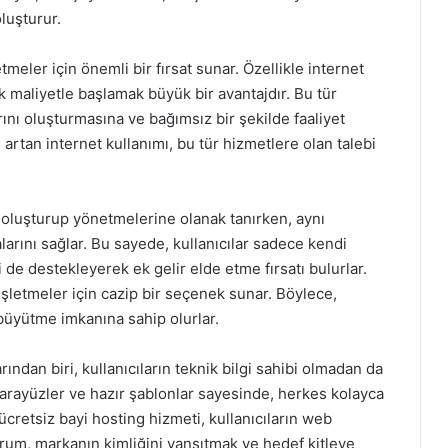
oluşturur.
tmeler için önemli bir fırsat sunar. Özellikle internet
 maliyetle başlamak büyük bir avantajdır. Bu tür
rını oluşturmasına ve bağımsız bir şekilde faaliyet
artan internet kullanımı, bu tür hizmetlere olan talebi
ni oluşturup yönetmelerine olanak tanırken, aynı
rını sağlar. Bu sayede, kullanıcılar sadece kendi
i de destekleyerek ek gelir elde etme fırsatı bulurlar.
şletmeler için cazip bir seçenek sunar. Böylece,
 büyütme imkanına sahip olurlar.
ından biri, kullanıcıların teknik bilgi sahibi olmadan da
u arayüzler ve hazır şablonlar sayesinde, herkes kolayca
 ücretsiz bayi hosting hizmeti, kullanıcıların web
durum, markanın kimliğini yansıtmak ve hedef kitleye