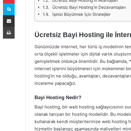
Ücretsiz Bayi Hosting'in Avantajları
Skype
Ücretsiz Bayi Hosting'in Dezavantajları
İşinizi Büyütmek İçin Stratejiler
E-Posta ile paylaş
Yazdır
Ücretsiz Bayi Hosting ile İnter
Günümüzde internet, her türlü iş modelinin teme
orta ölçekli işletmeler için dijital varlık oluşt
genişletmek oldukça önemlidir. Bu bağlamda, **
internet işlerini büyütmeleri için mükemmel bir
hosting’in ne olduğu, avantajları, dezavantajları
inceleme yapacağız.
Bayi Hosting Nedir?
Bayi hosting, bir web hosting sağlayıcısının s
olanak tanıyan bir hosting modelidir. Bu modelde
kullanarak kendi müşterilerinize web hosting hi
hizmetin başlangıç aşamasında maliyetleri mini