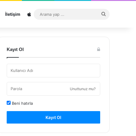
Sitemap
Arama
İletişim
yap
...
Kayıt Ol
Unuttunuz mu?
Beni hatırla
Kayıt Ol