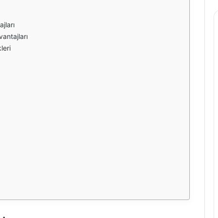
jları
antajları
leri