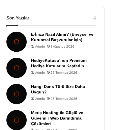
Son Yazılar
E-İmza Nasıl Alınır? (Bireysel ve
Kurumsal Başvurular İçin)
Admin
1 Ağustos 2026
HediyeKutusu’nun Premium
Hediye Kutularını Keşfedin
Admin
25 Temmuz 2026
Hangi Dans Türü Size Daha
Uygun?
Admin
25 Temmuz 2026
Meriç Hosting ile Güçlü ve
Güvenilir Web Barındırma
Çözümleri