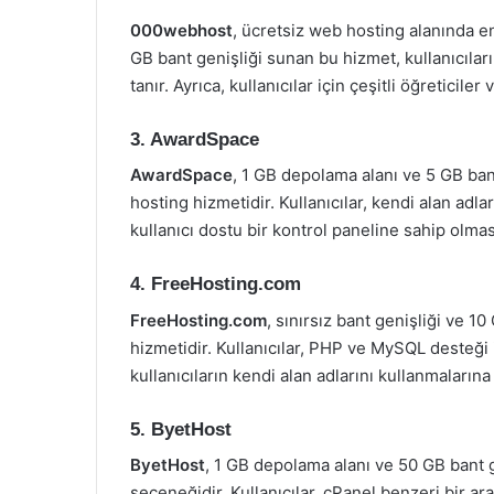
000webhost
, ücretsiz web hosting alanında en
GB bant genişliği sunan bu hizmet, kullanıcıları
tanır. Ayrıca, kullanıcılar için çeşitli öğreticil
3. AwardSpace
AwardSpace
, 1 GB depolama alanı ve 5 GB ban
hosting hizmetidir. Kullanıcılar, kendi alan adlar
kullanıcı dostu bir kontrol paneline sahip olması
4. FreeHosting.com
FreeHosting.com
, sınırsız bant genişliği ve 
hizmetidir. Kullanıcılar, PHP ve MySQL desteği i
kullanıcıların kendi alan adlarını kullanmalarına
5. ByetHost
ByetHost
, 1 GB depolama alanı ve 50 GB bant g
seçeneğidir. Kullanıcılar, cPanel benzeri bir ara