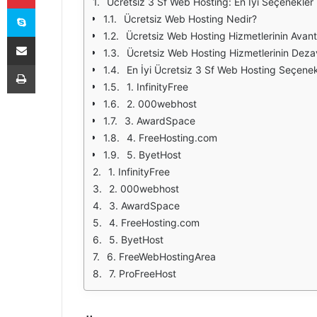
Ücretsiz 3 Sf Web Hosting: En İyi Seçenekler
Skype
Ücretsiz Web Hosting Nedir?
Ücretsiz Web Hosting Hizmetlerinin Avanta
E-Posta ile paylaş
Ücretsiz Web Hosting Hizmetlerinin Dezav
Yazdır
En İyi Ücretsiz 3 Sf Web Hosting Seçenek
1. InfinityFree
2. 000webhost
3. AwardSpace
4. FreeHosting.com
5. ByetHost
1. InfinityFree
2. 000webhost
3. AwardSpace
4. FreeHosting.com
5. ByetHost
6. FreeWebHostingArea
7. ProFreeHost