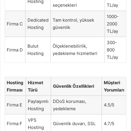
Hosting
seçenekleri
TL/ay
1000-
Dedicated
Tam kontrol, yüksek
Firma C
2000
Hosting
güvenlik
TL/ay
300-
Bulut
Ölçeklenebilirlik,
Firma D
800
Hosting
yedekleme hizmetleri
TL/ay
Hosting
Hizmet
Müşteri
Güvenlik Özellikleri
Firması
Türü
Yorumları
Paylaşımlı
DDoS koruması,
Firma E
4.5/5
Hosting
yedekleme
VPS
Firma F
Güvenlik duvarı, SSL
4.7/5
Hosting