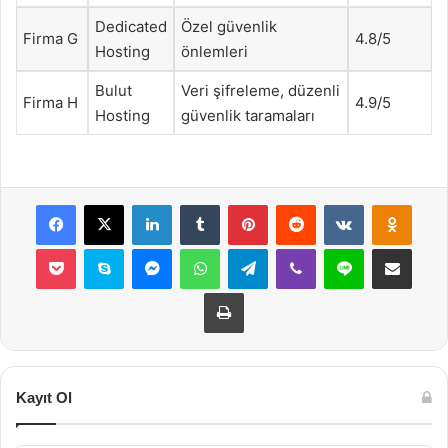
Dedicated
Özel güvenlik
Firma G
4.8/5
Hosting
önlemleri
Bulut
Veri şifreleme, düzenli
Firma H
4.9/5
Hosting
güvenlik taramaları
Facebook
X
LinkedIn
Tumblr
Pinterest
Reddit
VKontakte
Odnok
Pocket
Skype
Messenger
WhatsApp
Telegram
Viber
Line
E-Posta ile payla
Yazdır
Kayıt Ol