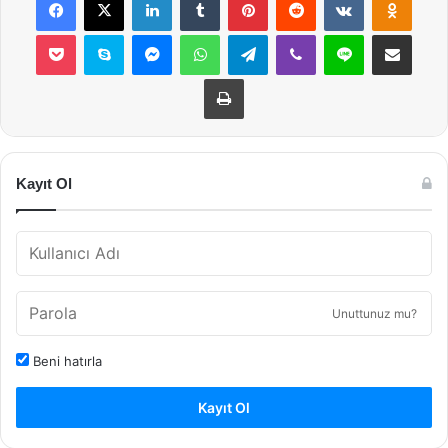
Pocket
Skype
Messenger
WhatsApp
Telegram
Viber
Line
E-Posta ile payla
Yazdır
Kayıt Ol
Unuttunuz mu?
Beni hatırla
Kayıt Ol