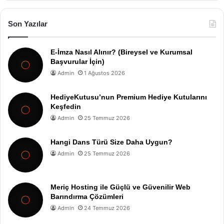
Son Yazılar
E-İmza Nasıl Alınır? (Bireysel ve Kurumsal
Başvurular İçin)
Admin
1 Ağustos 2026
HediyeKutusu’nun Premium Hediye Kutularını
Keşfedin
Admin
25 Temmuz 2026
Hangi Dans Türü Size Daha Uygun?
Admin
25 Temmuz 2026
Meriç Hosting ile Güçlü ve Güvenilir Web
Barındırma Çözümleri
Admin
24 Temmuz 2026