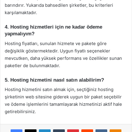
barındırır. Yukarıda bahsedilen şirketler, bu kriterleri
karşılamaktadır.
4. Hosting hizmetleri için ne kadar ödeme
yapmalıyım?
Hosting fiyatları, sunulan hizmete ve pakete göre
değişiklik göstermektedir. Uygun fiyatlı seçenekler
mevcutken, daha yüksek performans ve özellikler sunan
paketler de bulunmaktadır.
5. Hosting hizmetini nasıl satın alabilirim?
Hosting hizmetini satın almak için, seçtiğiniz hosting
şirketinin web sitesine giderek uygun bir paket seçebilir
ve ödeme işlemlerini tamamlayarak hizmetinizi aktif hale
getirebilirsiniz.
Facebook
X
LinkedIn
Tumblr
Pinterest
Reddit
VKontakte
Odnok