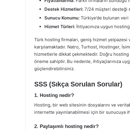
Fiyatlandırma:
Farklı firmaların sunduğu f
Destek Hizmetleri:
7/24 müşteri desteği su
Sunucu Konumu:
Türkiye’de bulunan veri m
Hizmet Türleri:
İhtiyacınıza uygun hostin
Türk hosting firmaları, geniş hizmet yelpazesi ve 
karşılamaktadır. Natro, Turhost, Hostinger, İsim
hizmetlerle dikkat çekmektedir. Doğru hosting fi
öneme sahiptir. Bu nedenle, ihtiyaçlarınıza uygun
güçlendirebilirsiniz.
SSS (Sıkça Sorulan Sorular)
1. Hosting nedir?
Hosting, bir web sitesinin dosyalarını ve verita
internette yayınlanabilmesi için bir sunucuya ih
2. Paylaşımlı hosting nedir?