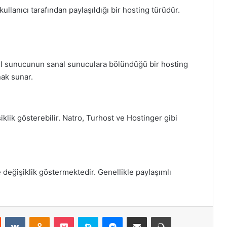
ullanıcı tarafından paylaşıldığı bir hosting türüdür.
ksel sunucunun sanal sunuculara bölündüğü bir hosting
nak sunar.
şiklik gösterebilir. Natro, Turhost ve Hostinger gibi
e değişiklik göstermektedir. Genellikle paylaşımlı
st
Reddit
VKontakte
Odnoklassniki
Pocket
Skype
Messenger
E-Posta ile paylaş
Yazdır