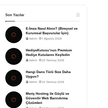
Son Yazılar
E-İmza Nasıl Alınır? (Bireysel ve
Kurumsal Başvurular İçin)
Admin
1 Ağustos 2026
HediyeKutusu’nun Premium
Hediye Kutularını Keşfedin
Admin
25 Temmuz 2026
Hangi Dans Türü Size Daha
Uygun?
Admin
25 Temmuz 2026
Meriç Hosting ile Güçlü ve
Güvenilir Web Barındırma
Çözümleri