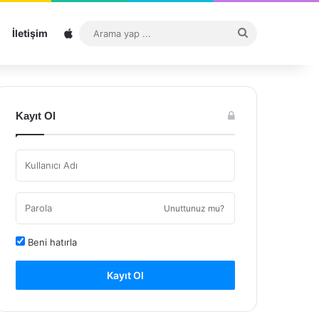
Sitemap
Arama
İletişim
yap
...
Kayıt Ol
Unuttunuz mu?
Beni hatırla
Kayıt Ol