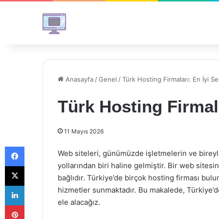
Anasayfa
/
Genel
/
Türk Hosting Firmaları: En İyi S
Türk Hosting Firmal
11 Mayıs 2026
Facebook
Web siteleri, günümüzde işletmelerin ve bireyle
yollarından biri haline gelmiştir. Bir web sites
X
bağlıdır. Türkiye’de birçok hosting firması bulun
LinkedIn
hizmetler sunmaktadır. Bu makalede, Türkiye’dek
ele alacağız.
Pinterest