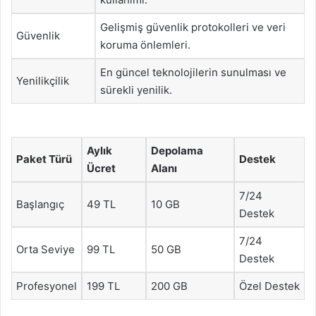
Gelişmiş güvenlik protokolleri ve veri
Güvenlik
koruma önlemleri.
En güncel teknolojilerin sunulması ve
Yenilikçilik
sürekli yenilik.
Aylık
Depolama
Paket Türü
Destek
Ücret
Alanı
7/24
Başlangıç
49 TL
10 GB
Destek
7/24
Orta Seviye
99 TL
50 GB
Destek
Profesyonel
199 TL
200 GB
Özel Destek