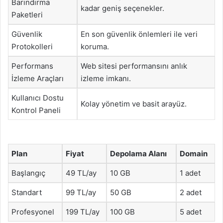
Barındırma
kadar geniş seçenekler.
Paketleri
Güvenlik
En son güvenlik önlemleri ile veri
Protokolleri
koruma.
Performans
Web sitesi performansını anlık
İzleme Araçları
izleme imkanı.
Kullanıcı Dostu
Kolay yönetim ve basit arayüz.
Kontrol Paneli
Plan
Fiyat
Depolama Alanı
Domain
Başlangıç
49 TL/ay
10 GB
1 adet
Standart
99 TL/ay
50 GB
2 adet
Profesyonel
199 TL/ay
100 GB
5 adet