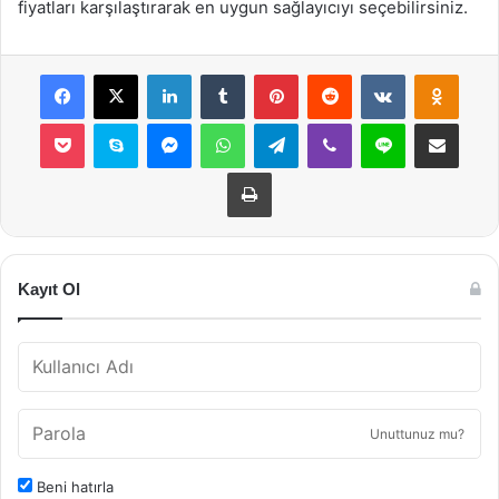
fiyatları karşılaştırarak en uygun sağlayıcıyı seçebilirsiniz.
Facebook
X
LinkedIn
Tumblr
Pinterest
Reddit
VKontakte
Odnok
Pocket
Skype
Messenger
WhatsApp
Telegram
Viber
Line
E-Posta ile payla
Yazdır
Kayıt Ol
Unuttunuz mu?
Beni hatırla