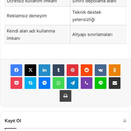
Ücretsiz kullanım imkanı
Sınırlı depolama alanı
Teknik destek
Reklamsız deneyim
yetersizliği
Kendi alan adı kullanma
Altyapı sınırlamaları
imkanı
Facebook
X
LinkedIn
Tumblr
Pinterest
Reddit
VKontakte
Odnok
Pocket
Skype
Messenger
WhatsApp
Telegram
Viber
Line
E-Posta ile payla
Yazdır
Kayıt Ol