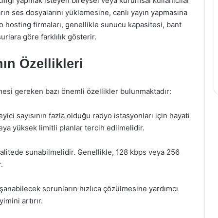
ılığı yapmak isteyen bireysel veya kurumsal kullanıcılar
ların ses dosyalarını yüklemesine, canlı yayın yapmasına
o hosting firmaları, genellikle sunucu kapasitesi, bant
urlara göre farklılık gösterir.
n Özellikleri
mesi gereken bazı önemli özellikler bulunmaktadır:
eyici sayısının fazla olduğu radyo istasyonları için hayati
ya yüksek limitli planlar tercih edilmelidir.
alitede sunabilmelidir. Genellikle, 128 kbps veya 256
.
aşanabilecek sorunların hızlıca çözülmesine yardımcı
imini artırır.