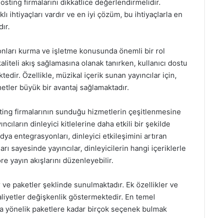
osting firmalarını dikkatlice değerlendirmelidir.
ı ihtiyaçları vardır ve en iyi çözüm, bu ihtiyaçlarla en
ır.
yonları kurma ve işletme konusunda önemli bir rol
aliteli akış sağlamasına olanak tanırken, kullanıcı dostu
ktedir. Özellikle, müzikal içerik sunan yayıncılar için,
etler büyük bir avantaj sağlamaktadır.
sting firmalarının sunduğu hizmetlerin çeşitlenmesine
ıncıların dinleyici kitlelerine daha etkili bir şekilde
ya entegrasyonları, dinleyici etkileşimini artıran
arı sayesinde yayıncılar, dinleyicilerin hangi içeriklerle
öre yayın akışlarını düzenleyebilir.
er ve paketler şeklinde sunulmaktadır. Ek özellikler ve
aliyetler değişkenlik göstermektedir. En temel
ra yönelik paketlere kadar birçok seçenek bulmak