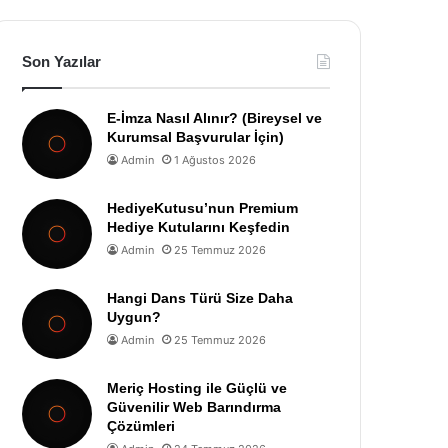
Son Yazılar
E-İmza Nasıl Alınır? (Bireysel ve
Kurumsal Başvurular İçin)
Admin
1 Ağustos 2026
HediyeKutusu’nun Premium
Hediye Kutularını Keşfedin
Admin
25 Temmuz 2026
Hangi Dans Türü Size Daha
Uygun?
Admin
25 Temmuz 2026
Meriç Hosting ile Güçlü ve
Güvenilir Web Barındırma
Çözümleri