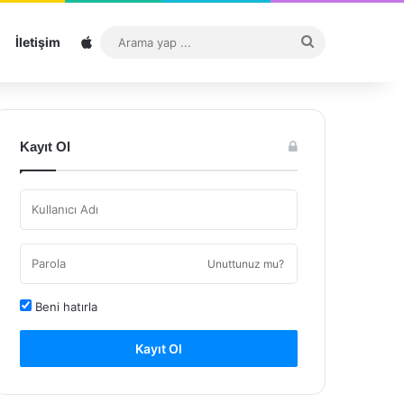
Sitemap
Arama
İletişim
yap
...
Kayıt Ol
Unuttunuz mu?
Beni hatırla
Kayıt Ol