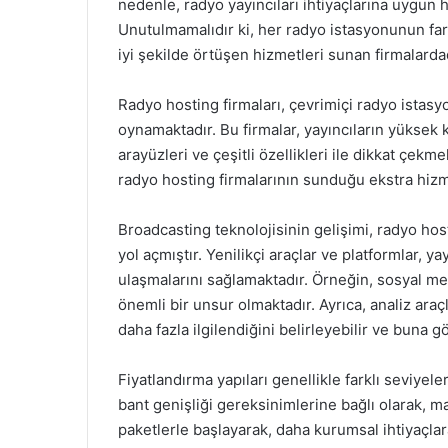
nedenle, radyo yayıncıları ihtiyaçlarına uygun h
Unutulmamalıdır ki, her radyo istasyonunun farkl
iyi şekilde örtüşen hizmetleri sunan firmalardad
Radyo hosting firmaları, çevrimiçi radyo istas
oynamaktadır. Bu firmalar, yayıncıların yüksek k
arayüzleri ve çeşitli özellikleri ile dikkat çekme
radyo hosting firmalarının sunduğu ekstra hizm
Broadcasting teknolojisinin gelişimi, radyo ho
yol açmıştır. Yenilikçi araçlar ve platformlar, yay
ulaşmalarını sağlamaktadır. Örneğin, sosyal med
önemli bir unsur olmaktadır. Ayrıca, analiz araçl
daha fazla ilgilendiğini belirleyebilir ve buna g
Fiyatlandırma yapıları genellikle farklı seviyel
bant genişliği gereksinimlerine bağlı olarak, m
paketlerle başlayarak, daha kurumsal ihtiyaçla