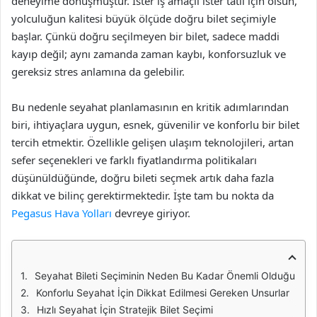
deneyime dönüşmüştür. İster iş amaçlı ister tatil için olsun,
yolculuğun kalitesi büyük ölçüde doğru bilet seçimiyle
başlar. Çünkü doğru seçilmeyen bir bilet, sadece maddi
kayıp değil; aynı zamanda zaman kaybı, konforsuzluk ve
gereksiz stres anlamına da gelebilir.
Bu nedenle seyahat planlamasının en kritik adımlarından
biri, ihtiyaçlara uygun, esnek, güvenilir ve konforlu bir bilet
tercih etmektir. Özellikle gelişen ulaşım teknolojileri, artan
sefer seçenekleri ve farklı fiyatlandırma politikaları
düşünüldüğünde, doğru bileti seçmek artık daha fazla
dikkat ve bilinç gerektirmektedir. İşte tam bu nokta da
Pegasus Hava Yolları
devreye giriyor.
Seyahat Bileti Seçiminin Neden Bu Kadar Önemli Olduğu
Konforlu Seyahat İçin Dikkat Edilmesi Gereken Unsurlar
Hızlı Seyahat İçin Stratejik Bilet Seçimi