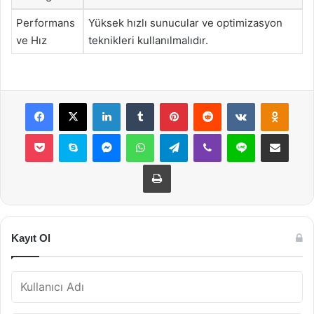
Performans
Yüksek hızlı sunucular ve optimizasyon
ve Hız
teknikleri kullanılmalıdır.
Facebook
X
LinkedIn
Tumblr
Pinterest
Reddit
VKontakte
Odnok
Pocket
Skype
Messenger
WhatsApp
Telegram
Viber
Line
E-Posta ile payla
Yazdır
Kayıt Ol