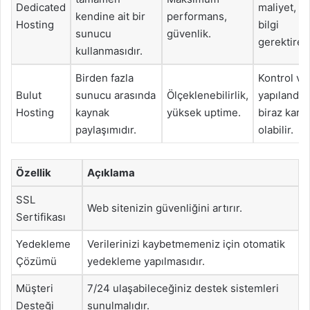
Dedicated
maliyet, te
kendine ait bir
performans,
Hosting
bilgi
sunucu
güvenlik.
gerektirebi
kullanmasıdır.
Birden fazla
Kontrol ve
Bulut
sunucu arasında
Ölçeklenebilirlik,
yapılandır
Hosting
kaynak
yüksek uptime.
biraz karm
paylaşımıdır.
olabilir.
Özellik
Açıklama
SSL
Web sitenizin güvenliğini artırır.
Sertifikası
Yedekleme
Verilerinizi kaybetmemeniz için otomatik
Çözümü
yedekleme yapılmasıdır.
Müşteri
7/24 ulaşabileceğiniz destek sistemleri
Desteği
sunulmalıdır.