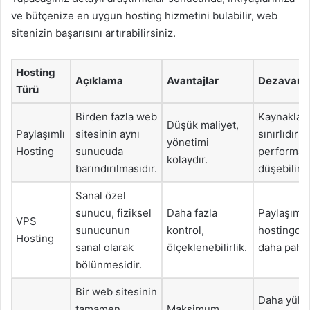
ve bütçenize en uygun hosting hizmetini bulabilir, web
sitenizin başarısını artırabilirsiniz.
Hosting
Açıklama
Avantajlar
Dezavanta
Türü
Birden fazla web
Kaynaklar
Düşük maliyet,
Paylaşımlı
sitesinin aynı
sınırlıdır;
yönetimi
Hosting
sunucuda
performan
kolaydır.
barındırılmasıdır.
düşebilir.
Sanal özel
sunucu, fiziksel
Daha fazla
Paylaşımlı
VPS
sunucunun
kontrol,
hostingde
Hosting
sanal olarak
ölçeklenebilirlik.
daha pahalı
bölünmesidir.
Bir web sitesinin
Daha yüks
tamamen
Maksimum