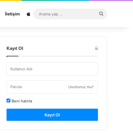
Sitemap
Arama
İletişim
yap
...
Kayıt Ol
Unuttunuz mu?
Beni hatırla
Kayıt Ol