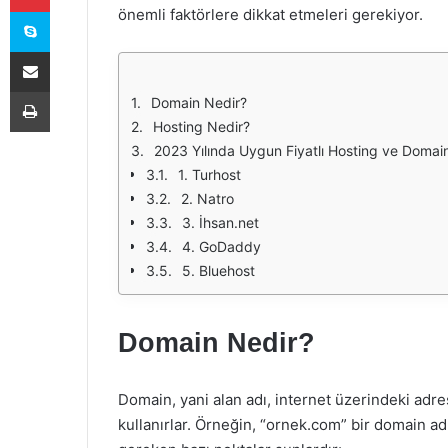
Skype
önemli faktörlere dikkat etmeleri gerekiyor.
E-Posta ile paylaş
Yazdır
Domain Nedir?
Hosting Nedir?
2023 Yılında Uygun Fiyatlı Hosting ve Domai
1. Turhost
2. Natro
3. İhsan.net
4. GoDaddy
5. Bluehost
Domain Nedir?
Domain, yani alan adı, internet üzerindeki adres
kullanırlar. Örneğin, “ornek.com” bir domain adı