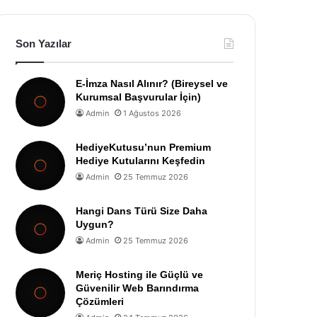
Son Yazılar
E-İmza Nasıl Alınır? (Bireysel ve
Kurumsal Başvurular İçin)
Admin
1 Ağustos 2026
HediyeKutusu’nun Premium
Hediye Kutularını Keşfedin
Admin
25 Temmuz 2026
Hangi Dans Türü Size Daha
Uygun?
Admin
25 Temmuz 2026
Meriç Hosting ile Güçlü ve
Güvenilir Web Barındırma
Çözümleri