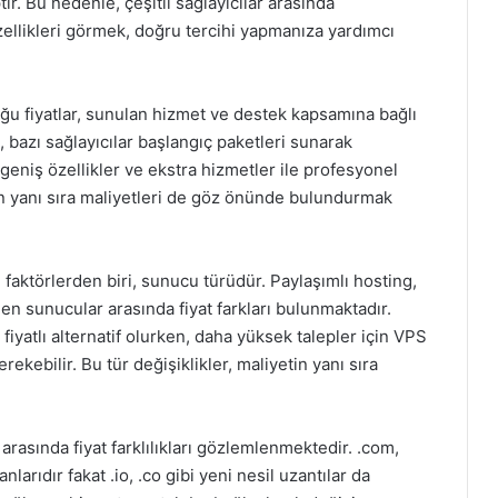
ir. Bu nedenle, çeşitli sağlayıcılar arasında
ellikleri görmek, doğru tercihi yapmanıza yardımcı
uğu fiyatlar, sunulan hizmet ve destek kapsamına bağlı
, bazı sağlayıcılar başlangıç paketleri sunarak
 geniş özellikler ve ekstra hizmetler ile profesyonel
erin yanı sıra maliyetleri de göz önünde bulundurmak
aktörlerden biri, sunucu türüdür. Paylaşımlı hosting,
n sunucular arasında fiyat farkları bulunmaktadır.
fiyatlı alternatif olurken, daha yüksek talepler için VPS
ebilir. Bu tür değişiklikler, maliyetin yanı sıra
arasında fiyat farklılıkları gözlemlenmektedir. .com,
nlarıdır fakat .io, .co gibi yeni nesil uzantılar da