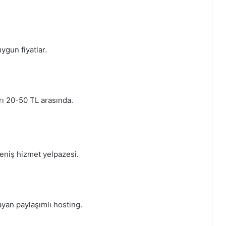
uygun fiyatlar.
arı 20-50 TL arasında.
 geniş hizmet yelpazesi.
layan paylaşımlı hosting.