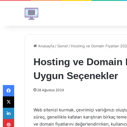
Anasayfa
/
Genel
/
Hosting ve Domain Fiyatları 20
Hosting ve Domain F
Uygun Seçenekler
Facebook
28 Ağustos 2024
X
LinkedIn
Web sitenizi kurmak, çevrimiçi varlığınızı oluşt
süreç, genellikle kafaları karıştıran birkaç tem
Pinterest
ve domain fiyatlarını değerlendirirken, kullanıc