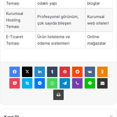
Teması
odaklı yapı
bloglar
Kurumsal
Profesyonel görünüm,
Kurumsal
Hosting
çok sayıda bileşen
web siteleri
Teması
E-Ticaret
Ürün listeleme ve
Online
Teması
ödeme sistemleri
mağazalar
Facebook
X
LinkedIn
Tumblr
Pinterest
Reddit
VKontakte
Odnok
Pocket
Skype
Messenger
WhatsApp
Telegram
Viber
Line
E-Posta ile payla
Yazdır
Kayıt Ol