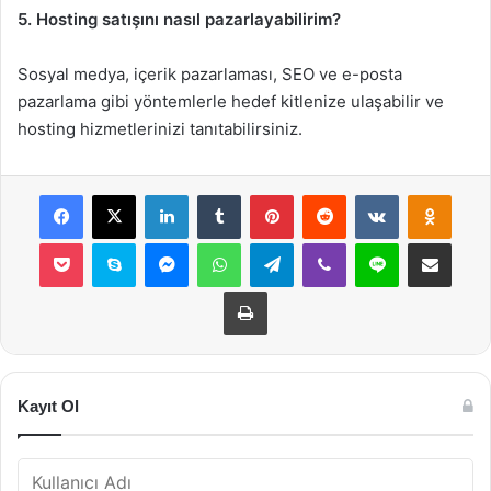
5. Hosting satışını nasıl pazarlayabilirim?
Sosyal medya, içerik pazarlaması, SEO ve e-posta
pazarlama gibi yöntemlerle hedef kitlenize ulaşabilir ve
hosting hizmetlerinizi tanıtabilirsiniz.
Facebook
X
LinkedIn
Tumblr
Pinterest
Reddit
VKontakte
Odnok
Pocket
Skype
Messenger
WhatsApp
Telegram
Viber
Line
E-Posta ile payla
Yazdır
Kayıt Ol