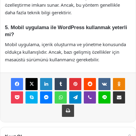
özelleştirme imkanı sunar. Ancak, bu yöntem genellikle
daha fazla teknik bilgi gerektirir.
5. Mobil uygulama ile WordPress kullanmak yeterli
mi?
Mobil uygulama, içerik oluşturma ve yönetme konusunda
oldukça kullanışlıdır. Ancak, bazı gelişmiş özellikler için
masaüstü sürümünü kullanmanız gerekebilir.
Facebook
X
LinkedIn
Tumblr
Pinterest
Reddit
VKontakte
Odnok
Pocket
Skype
Messenger
WhatsApp
Telegram
Viber
Line
E-Posta ile payla
Yazdır