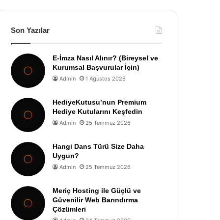
Son Yazılar
E-İmza Nasıl Alınır? (Bireysel ve
Kurumsal Başvurular İçin)
Admin
1 Ağustos 2026
HediyeKutusu’nun Premium
Hediye Kutularını Keşfedin
Admin
25 Temmuz 2026
Hangi Dans Türü Size Daha
Uygun?
Admin
25 Temmuz 2026
Meriç Hosting ile Güçlü ve
Güvenilir Web Barındırma
Çözümleri