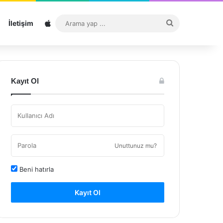
Sitemap
Arama
İletişim
yap
...
Kayıt Ol
Unuttunuz mu?
Beni hatırla
Kayıt Ol