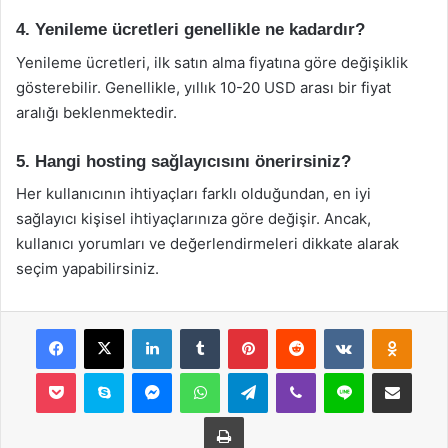
4. Yenileme ücretleri genellikle ne kadardır?
Yenileme ücretleri, ilk satın alma fiyatına göre değişiklik
gösterebilir. Genellikle, yıllık 10-20 USD arası bir fiyat
aralığı beklenmektedir.
5. Hangi hosting sağlayıcısını önerirsiniz?
Her kullanıcının ihtiyaçları farklı olduğundan, en iyi
sağlayıcı kişisel ihtiyaçlarınıza göre değişir. Ancak,
kullanıcı yorumları ve değerlendirmeleri dikkate alarak
seçim yapabilirsiniz.
Facebook
X
LinkedIn
Tumblr
Pinterest
Reddit
VKontakte
Odnok
Pocket
Skype
Messenger
WhatsApp
Telegram
Viber
Line
E-Posta ile payla
Yazdır