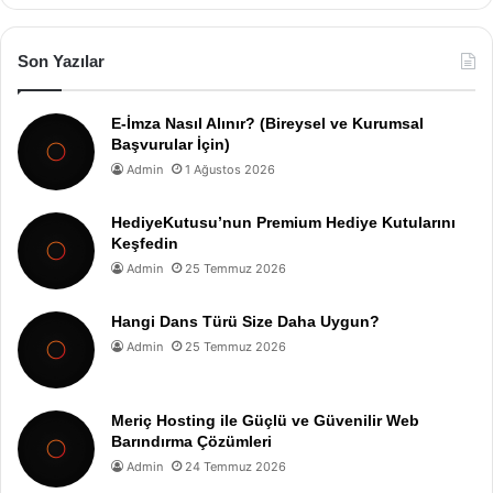
Son Yazılar
E-İmza Nasıl Alınır? (Bireysel ve Kurumsal
Başvurular İçin)
Admin
1 Ağustos 2026
HediyeKutusu’nun Premium Hediye Kutularını
Keşfedin
Admin
25 Temmuz 2026
Hangi Dans Türü Size Daha Uygun?
Admin
25 Temmuz 2026
Meriç Hosting ile Güçlü ve Güvenilir Web
Barındırma Çözümleri
Admin
24 Temmuz 2026