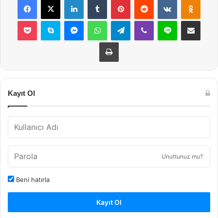
Pocket
Skype
Messenger
WhatsApp
Telegram
Viber
Line
E-Posta ile payla
Yazdır
Kayıt Ol
Unuttunuz mu?
Beni hatırla
Kayıt Ol