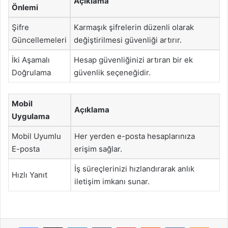
Açıklama
Önlemi
Şifre
Karmaşık şifrelerin düzenli olarak
Güncellemeleri
değiştirilmesi güvenliği artırır.
İki Aşamalı
Hesap güvenliğinizi artıran bir ek
Doğrulama
güvenlik seçeneğidir.
Mobil
Açıklama
Uygulama
Mobil Uyumlu
Her yerden e-posta hesaplarınıza
E-posta
erişim sağlar.
İş süreçlerinizi hızlandırarak anlık
Hızlı Yanıt
iletişim imkanı sunar.
Facebook
X
LinkedIn
Tumblr
Pinterest
Reddit
VKontakte
Odnok