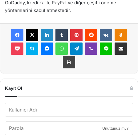
GoDaddy, kredi kartı, PayPal ve diğer çeşitli ödeme
yöntemlerini kabul etmektedir.
Facebook
X
LinkedIn
Tumblr
Pinterest
Reddit
VKontakte
Odnok
Pocket
Skype
Messenger
WhatsApp
Telegram
Viber
Line
E-Posta ile payla
Yazdır
Kayıt Ol
Unuttunuz mu?