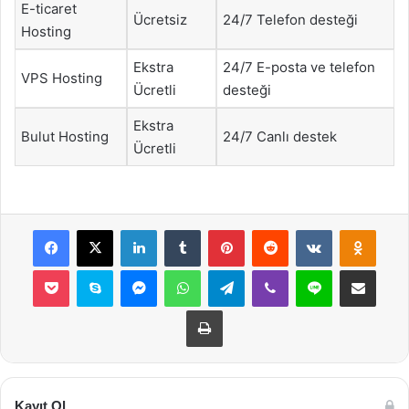
E-ticaret
Ücretsiz
24/7 Telefon desteği
Hosting
Ekstra
24/7 E-posta ve telefon
VPS Hosting
Ücretli
desteği
Ekstra
Bulut Hosting
24/7 Canlı destek
Ücretli
Facebook
X
LinkedIn
Tumblr
Pinterest
Reddit
VKontakte
Odnok
Pocket
Skype
Messenger
WhatsApp
Telegram
Viber
Line
E-Posta ile payla
Yazdır
Kayıt Ol