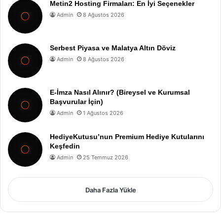
Metin2 Hosting Firmaları: En İyi Seçenekler
Admin
8 Ağustos 2026
Serbest Piyasa ve Malatya Altın Döviz
Admin
8 Ağustos 2026
E-İmza Nasıl Alınır? (Bireysel ve Kurumsal
Başvurular İçin)
Admin
1 Ağustos 2026
HediyeKutusu’nun Premium Hediye Kutularını
Keşfedin
Admin
25 Temmuz 2026
Daha Fazla Yükle