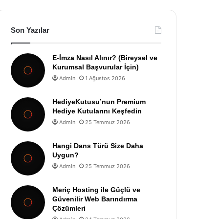
Son Yazılar
E-İmza Nasıl Alınır? (Bireysel ve
Kurumsal Başvurular İçin)
Admin
1 Ağustos 2026
HediyeKutusu’nun Premium
Hediye Kutularını Keşfedin
Admin
25 Temmuz 2026
Hangi Dans Türü Size Daha
Uygun?
Admin
25 Temmuz 2026
Meriç Hosting ile Güçlü ve
Güvenilir Web Barındırma
Çözümleri