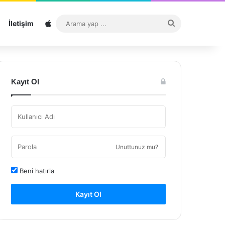
Sitemap
Arama
İletişim
yap
...
Kayıt Ol
Unuttunuz mu?
Beni hatırla
Kayıt Ol