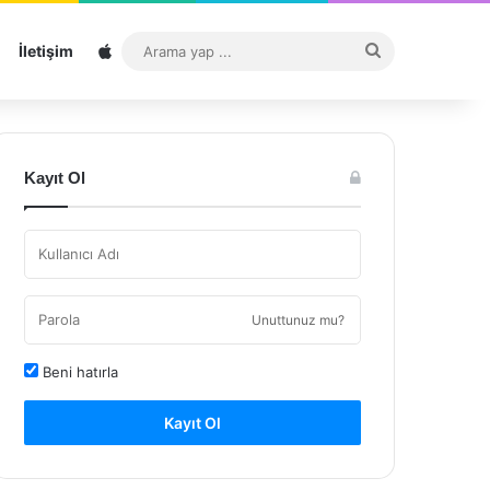
Sitemap
Arama
İletişim
yap
...
Kayıt Ol
Unuttunuz mu?
Beni hatırla
Kayıt Ol