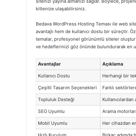
sitenizi yayına almanızı sağlar. Böylece, projeni
kitlenize ulaşabilirsiniz.
Bedava WordPress Hosting Teması ile web siteni
avantajlı hem de kullanıcı dostu bir süreçtir. Öz
temalar, profesyonel görünümlü siteler oluştur
ve hedeflerinizi göz önünde bulundurarak en u
Avantajlar
Açıklama
Kullanıcı Dostu
Herhangi bir te
Çeşitli Tasarım Seçenekleri
Farklı sektörle
Topluluk Desteği
Kullanıcılardan a
SEO Uyumlu
Arama motorları
Mobil Uyumlu
Her cihazdan er
Hızlı Kurulum
Birkaç adımda h