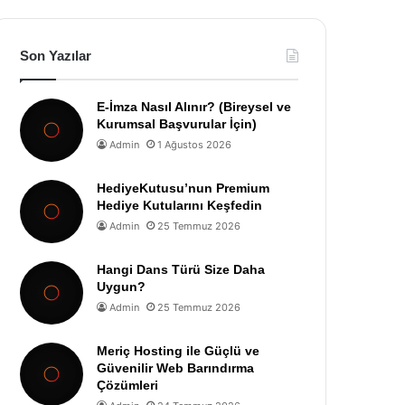
Son Yazılar
E-İmza Nasıl Alınır? (Bireysel ve
Kurumsal Başvurular İçin)
Admin
1 Ağustos 2026
HediyeKutusu’nun Premium
Hediye Kutularını Keşfedin
Admin
25 Temmuz 2026
Hangi Dans Türü Size Daha
Uygun?
Admin
25 Temmuz 2026
Meriç Hosting ile Güçlü ve
Güvenilir Web Barındırma
Çözümleri