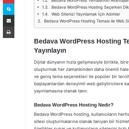
Bedava WordPress Temalarının Avantajlar
Skype
Bedava WordPress Hosting Seçerken Dikk
Web Sitenizi Yayınlamak İçin Adımlar
E-Posta ile paylaş
Bedava WordPress Hosting Teması ile Web Site
Yazdır
Bedava WordPress Hosting Tem
Yayınlayın
Dijital dünyanın hızla gelişmesiyle birlikte, birey
oluşturmak her zamankinden daha önemli hale g
ve geniş tema seçenekleri ile popüler bir terc
başlayanlardan deneyimli web geliştiricilere kad
yayınlamasına olanak tanır.
Bedava WordPress Hosting Nedir?
Bedava WordPress hosting, kullanıcıların herh
sitesi oluşturmalarına olanak tanıyan bir hizmett
özellikler sunar ve kullanıcıların sitelerini hız