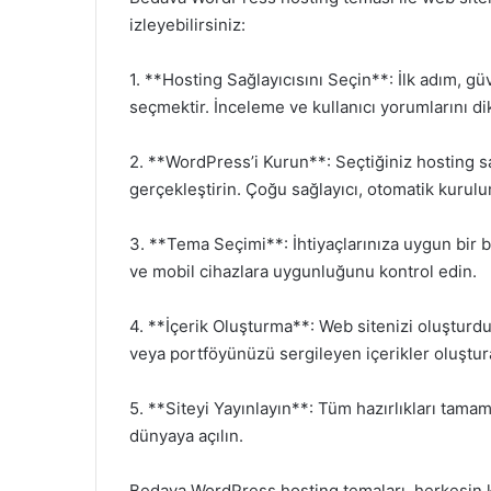
izleyebilirsiniz:
1. **Hosting Sağlayıcısını Seçin**: İlk adım, g
seçmektir. İnceleme ve kullanıcı yorumlarını dik
2. **WordPress’i Kurun**: Seçtiğiniz hosting
gerçekleştirin. Çoğu sağlayıcı, otomatik kurulu
3. **Tema Seçimi**: İhtiyaçlarınıza uygun bir
ve mobil cihazlara uygunluğunu kontrol edin.
4. **İçerik Oluşturma**: Web sitenizi oluşturduk
veya portföyünüzü sergileyen içerikler oluştura
5. **Siteyi Yayınlayın**: Tüm hazırlıkları tamam
dünyaya açılın.
Bedava WordPress hosting temaları, herkesin ken