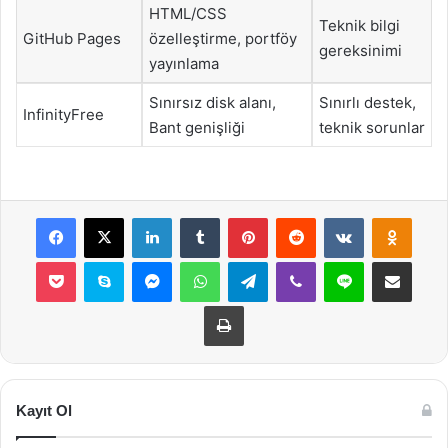
HTML/CSS
Teknik bilgi
GitHub Pages
özelleştirme, portföy
gereksinimi
yayınlama
Sınırsız disk alanı,
Sınırlı destek,
InfinityFree
Bant genişliği
teknik sorunlar
Facebook
X
LinkedIn
Tumblr
Pinterest
Reddit
VKontakte
Odnok
Pocket
Skype
Messenger
WhatsApp
Telegram
Viber
Line
E-Posta ile payla
Yazdır
Kayıt Ol